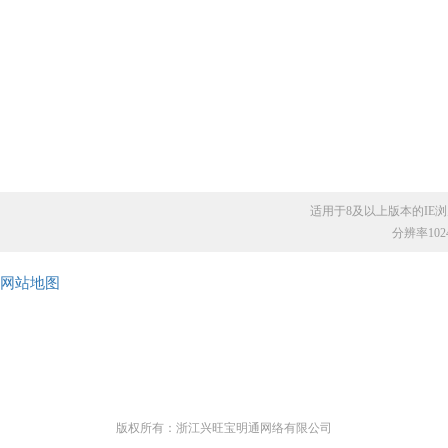
适用于8及以上版本的IE浏览器
分辨率10
网站地图
版权所有：浙江兴旺宝明通网络有限公司